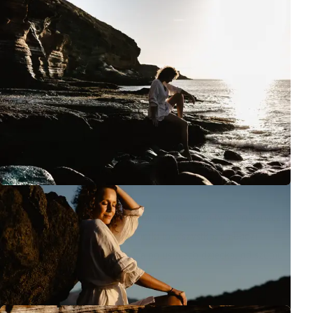
W trakcie sesji miałyśmy okazję porozmawiać o tym, co oznacza
dla każdej z nas piękno. Dla Moniki to wszystko, co budzi
wzruszenie – od wschodu słońca po uśmiech dziecka, od szumu
wiatru w liściach po ciszę poranku.