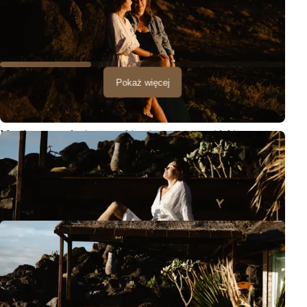
Pokaż więcej
Monika przyznała, że wszystkim się wzrusza – widokiem
wschodzącego słońca, szumem fal, ciepłem pierwszych promieni
na twarzy. Ta wrażliwość na piękno otaczającego świata
przełożyła się na niezwykle naturalne i pełne emocji zdjęcia.