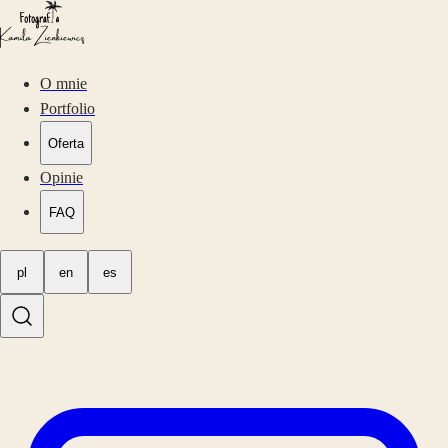
O mnie
Portfolio
Oferta
Opinie
FAQ
pl
en
es