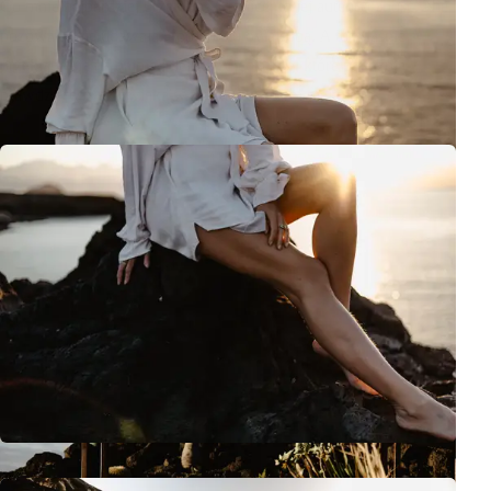
Co mnie najbardziej urzekło w Monice, to jej autentyczność. Nie
pozowała, nie udawała – po prostu była sobą. A to właśnie
przekłada się na najpiękniejsze zdjęcia – te, które pokazują
prawdziwego człowieka w jego naturalnym pięknie.