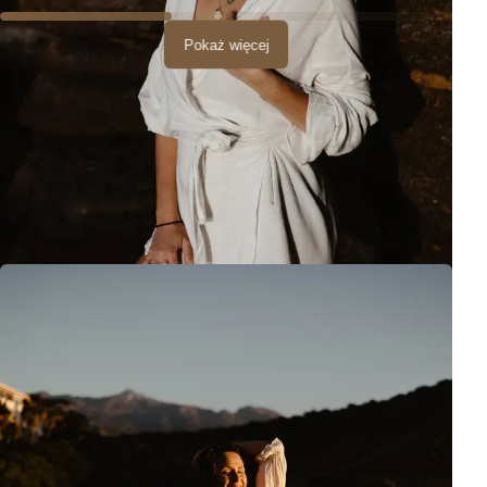
Pokaż więcej
Wschód słońca to czas refleksji, nowych początków i nadziei. Te
wszystkie emocje udało nam się uchwycić podczas naszej
wspólnej sesji. Każde zdjęcie opowiada historię o pięknie chwili i
otwartości na świat.