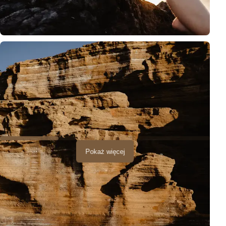
Artystyczny portret Moniki Mrozowskiej w białej sukience na wulkani
Pokaż więcej
Ta sesja była wyjątkowa z kilku powodów. Po pierwsze, wschód
słońca na Teneryfie to zawsze magiczny moment, kiedy niebo
maluje się w najpiękniejsze odcienie różu i złota. Po drugie,