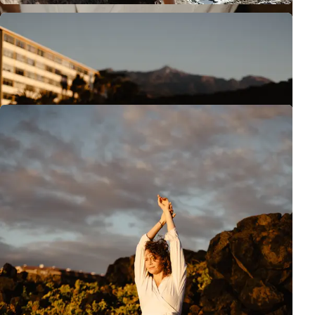
Ta sesja przypomniała mi, dlaczego tak kocham fotografię
rodzinną i lifestyle'ową. To nie tylko tworzenie pięknych
obrazów – to opowiadanie historii, uchwycenie emocji,
zatrzymanie cennych chwil.