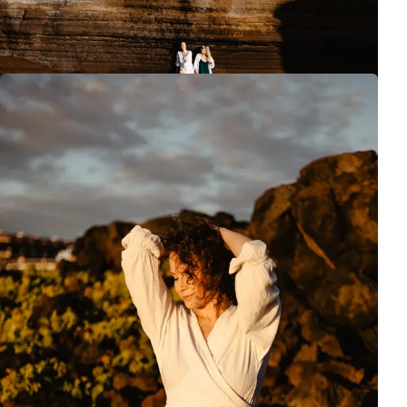
Monika okazała się osobą niezwykle otwartą na piękno chwili, co
widać w każdym ujęciu.
Emocjonalna sesja przyjaźni Moniki Mrozowskiej na tle dramatycznyc