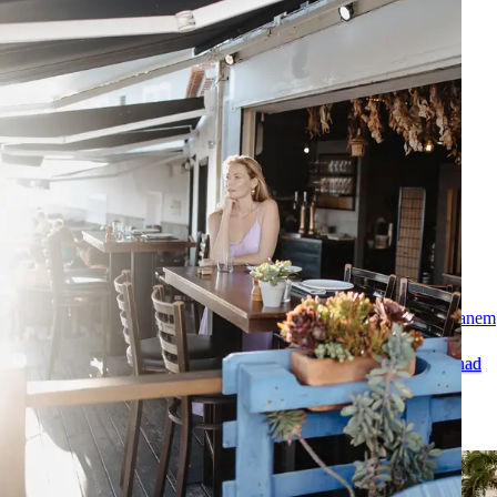
Fotograf na Teneryfie: romantyczna sesja zdjęciowa pary nad oceanem
Fotograf na Teneryfie dla par: romantyczna sesja zdjęciowa pary nad
oceanem, naturalne zdjęcia, wulkaniczne krajobrazy i wyjątkowa
pamiątka z wakacji.