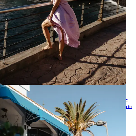
Odkrywamy Las Américas z Karoliną Chapko Miejski Vibe
Miejski vibe sesja zdjęciowa w Las Américas z Karoliną Chapko -
Teneryfa po raz kolejny pokazała mi, dlaczego tak bardzo kocham tu
pracować jako fotografka.
Zobacz wszystkie posty