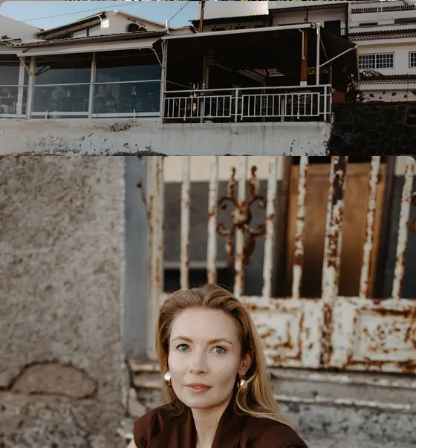
I jeszcze kilka ujęć w
industrialnym stylu, takeby
wycisnąć możliwości tego miejsca
na maxa!