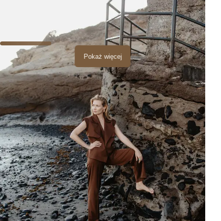
Pokaż więcej
Która odsłona La Calety podoba Ci się najbardziej? :)
Zachód słońca
Sesja kobieca