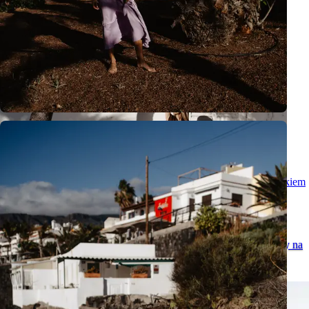
Romantyczna sesja pary na Teneryfie - wyjątkowe chwile z widokiem
na Teide
Naturalna sesja pary na Teneryfie w wyjątkowej scenerii Teide.
Zobacz romantyczne zdjęcia i odkryj idealne miejsce na zaręczyny na
Teneryfie.