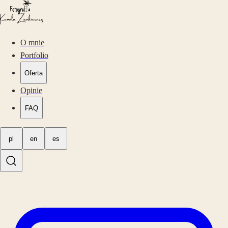
O mnie
Portfolio
Oferta
Opinie
FAQ
pl
en
es