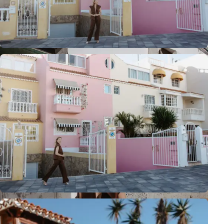
Urzekający portret Karoliny Chapko w harmonii z kolorową mozaiką i