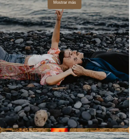
Mostrar más
Cada lugar en Tenerife tiene su propia atmósfera
inolvidable.
Tajao, el arco rocoso - algo diferente, original, hermoso.
¡Espero verte allí de nuevo!
Sesión de Pareja
Tenerife