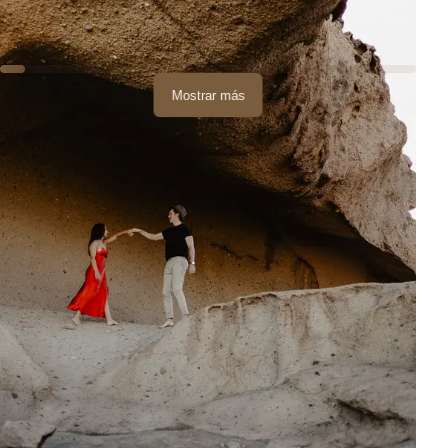
Mostrar más
Después de las fotos en este lugar, condujimos a una playa
cercana.
Terminamos la sesión en la
playa de Tajao
Este es un lugar donde puedes sentir un verdadero pueblo
canario.
Pequeño, tranquilo, famoso por los deliciosos pescados frescos