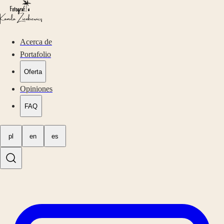
Acerca de
Portafolio
Oferta
Opiniones
FAQ
pl
en
es