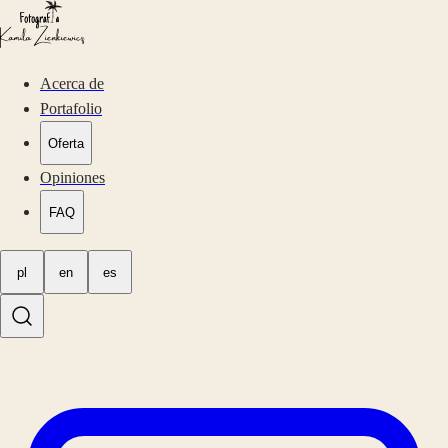
Acerca de
Portafolio
Oferta
Opiniones
FAQ
pl
en
es