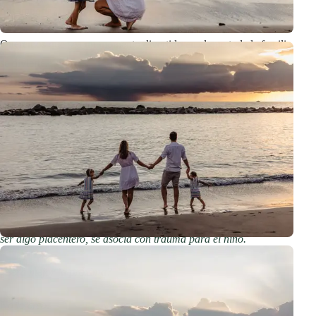
nos importa?
Queremos que sea un momento divertido en el que toda la familia
se divierte.
Los ojos son el espejo del alma, y no se puede evitar distinguir la
obediencia forzada de los ojos llenos de alegría de un niño que
pasa tiempo activa y agradablemente con los padres.
Primero, incluso yo, como fotógrafa, no quiero que nadie pose en
mis sesiones - entonces no es una sesión lifestyle.
Segundo, si esa es la narrativa, entonces la sesión, en lugar de
ser algo placentero, se asocia con trauma para el niño.
¿Será mejor la próxima?
No lo creo.