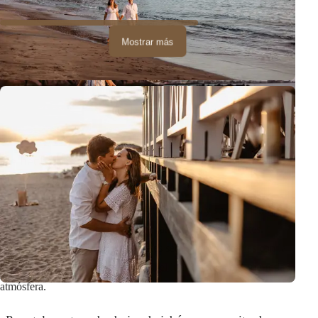
Mostrar más
3. Piensa en qué harán los niños
durante la sesión.
De hecho, traer muchos juguetes, ositos de
peluche, mantas puede ser distractor.
Podría resultar que los niños peleen por ellos, y su atención
constantemente se enfoque exclusivamente en los juguetes.
Agregando a esto que estos juguetes serían inconsistentes con la
sesión - con el esquema de colores, el lugar, podría destruir toda la
atmósfera.