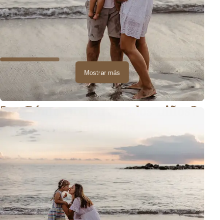
Mostrar más
2. ¿Cómo preparar a los niños?
Motivación adecuada.
Observo que una idea común para motivar a los niños a portarse
bien en una sesión son las
amenazas de castigo
si no lo hacen.
No quiero juzgar los métodos de crianza, pero veo que
simplemente no funciona.
El niño entonces podría pararse
quieto por miedo y no correr, pero ¿realmente eso es todo lo que