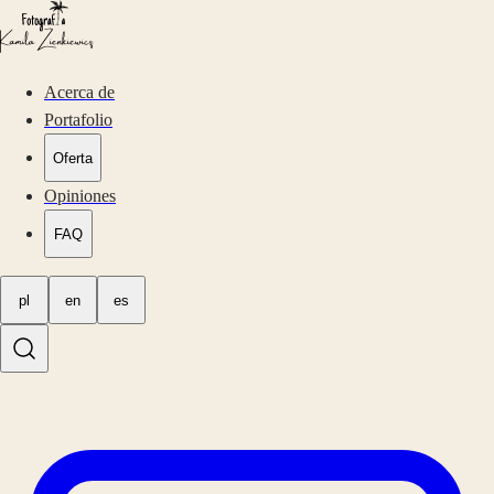
Acerca de
Portafolio
Oferta
Opiniones
FAQ
pl
en
es