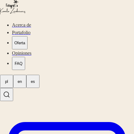
Acerca de
Portafolio
Oferta
Opiniones
FAQ
pl
en
es