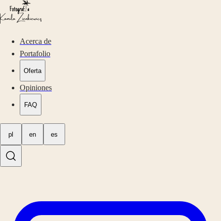
Acerca de
Portafolio
Oferta
Opiniones
FAQ
pl
en
es