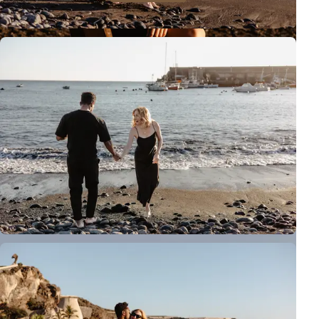
Sesión Fotográfica en Tenerife en Playa
San Juan
resultó ser una excelente opción para una de las noches en esta
isla.
¡Tú también déjate llevar por las
fotos!
¿Y dónde?
Eso depende de ti ;)
Sesión en Playa
Sesión Familiar
Atardecer