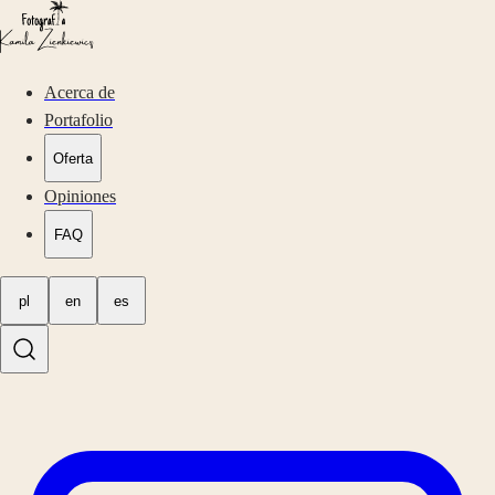
Acerca de
Portafolio
Oferta
Opiniones
FAQ
pl
en
es