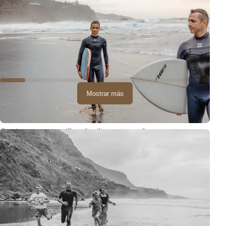
Mostrar más
Gracias a esta maravillosa familia por su confianza y por
permitirme capturar estos hermosos momentos. Playa del Socorro
una vez más demostró que es una de las playas más hermosas
para sesiones familiares en Tenerife.
La sesión se realizó en Playa del Socorro durante la hora
dorada. Todas las fotos fueron tomadas con luz oceánica natural.
Sesión Familiar
Sesión en Playa