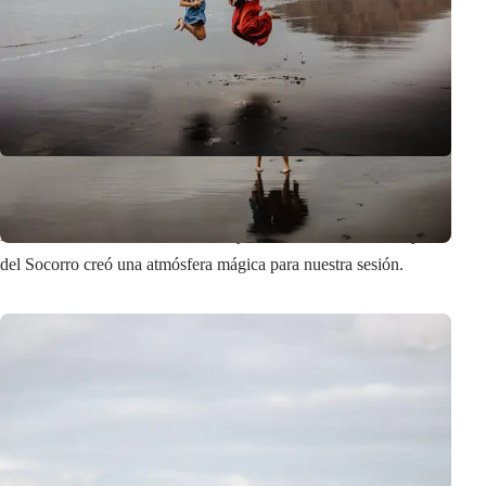
Esta familia eligió el lugar y momento perfectos. El sol de la tarde
iluminaba suavemente sus rostros, y la belleza natural de Playa
del Socorro creó una atmósfera mágica para nuestra sesión.