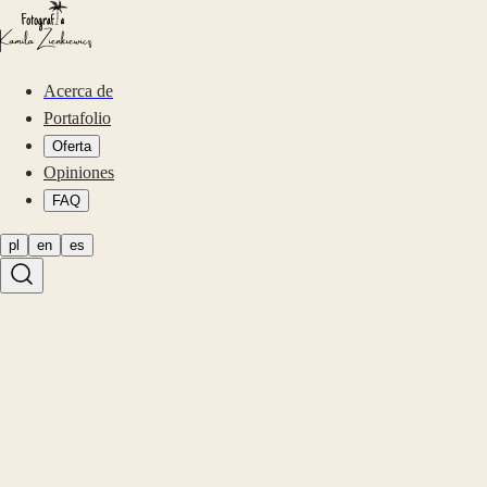
Acerca de
Portafolio
Oferta
Opiniones
FAQ
pl
en
es