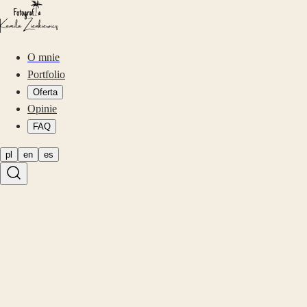
O mnie
Portfolio
Oferta
Opinie
FAQ
pl
en
es