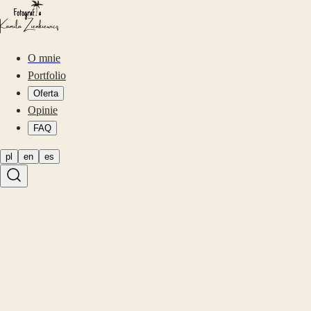
O mnie
Portfolio
Oferta
Opinie
FAQ
pl
en
es