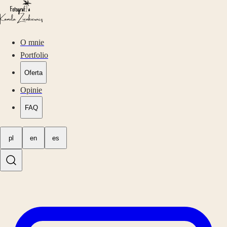
O mnie
Portfolio
Oferta
Opinie
FAQ
pl
en
es