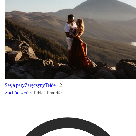
Sesja pary
Zaręczyny
Teide
+2
Zachód słońca
Teide, Tenerife