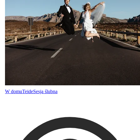
W domu
Teide
Sesja ślubna