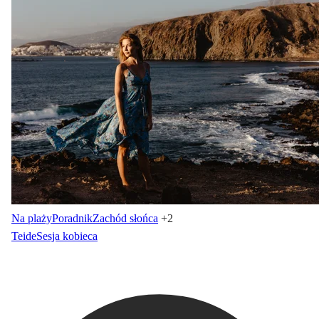
Na plaży
Poradnik
Zachód słońca
+2
Teide
Sesja kobieca